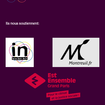
e
r
c
h
Ils nous soutiennent:
e
r
: