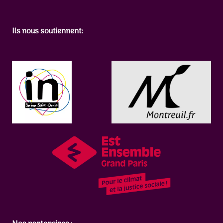
r
c
h
Ils nous soutiennent:
e
r
: